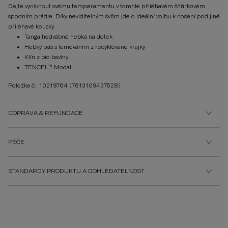
Dejte vyniknout svému temperamentu v tomhle přiléhavém šňůrkovém
spodním prádle. Díky neviditelným švům jde o ideální volbu k nošení pod jiné
přiléhavé kousky.
Tanga hedvábně hebká na dotek
Hebký pás s lemováním z recyklované krajky
Klín z bio bavlny
TENCEL™ Modal
Položka č.: 10219764
(7613109437528)
DOPRAVA & REFUNDACE
PÉČE
STANDARDY PRODUKTU A DOHLEDATELNOST