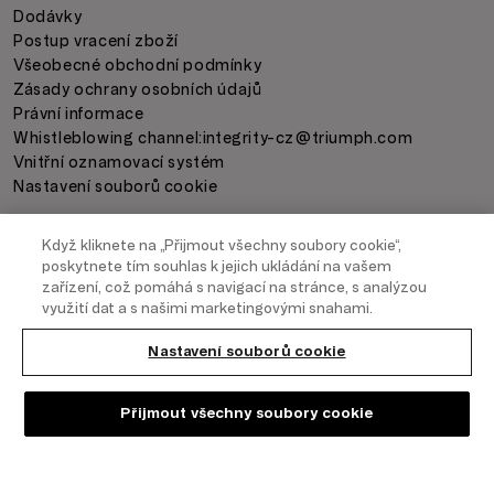
Dodávky
Postup vracení zboží
Všeobecné obchodní podmínky
Zásady ochrany osobních údajů
Právní informace
Whistleblowing channel:
integrity-cz@triumph.com
Vnitřní oznamovací systém
Nastavení souborů cookie
Když kliknete na „Přijmout všechny soubory cookie“,
PLATBA
poskytnete tím souhlas k jejich ukládání na vašem
zařízení, což pomáhá s navigací na stránce, s analýzou
využití dat a s našimi marketingovými snahami.
Nastavení souborů cookie
DODÁNÍ ZBOŽÍ
Přijmout všechny soubory cookie
COPYRIGHT
2026
- TRIUMPH INTERTRADE AG. ALL RIGHTS RESERVED